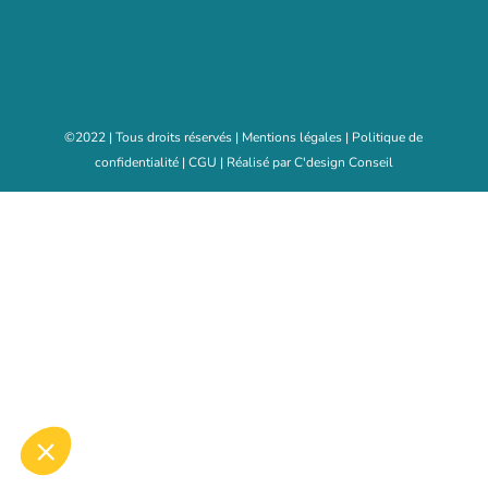
©2022 | Tous droits réservés | Mentions légales | Politique de
confidentialité | CGU | Réalisé par C'design Conseil
ue le contenu de ce site vous intéresse
mais on aimerait bien vous accompagner
ialité
ookies ?
'audience
nts certifiés par
Je choisis
OK pour moi